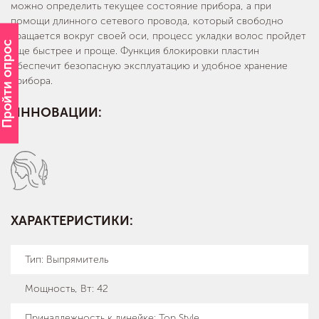
можно определить текущее состояние прибора, а при
помощи длинного сетевого провода, который свободно
вращается вокруг своей оси, процесс укладки волос пройдет
Пройти опрос
еще быстрее и проще. Функция блокировки пластин
обеспечит безопасную эксплуатацию и удобное хранение
прибора.
ИННОВАЦИИ:
ХАРАКТЕРИСТИКИ:
Тип
:
Выпрямитель
Мощность, Вт
:
42
Принадлежность к линейке
:
Top Style