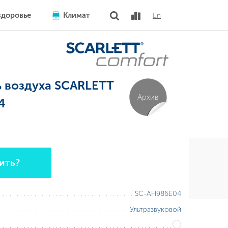
здоровье
Климат
En
 воздуха SCARLETT
Архив
4
ить?
SC-AH986E04
Ультразвуковой