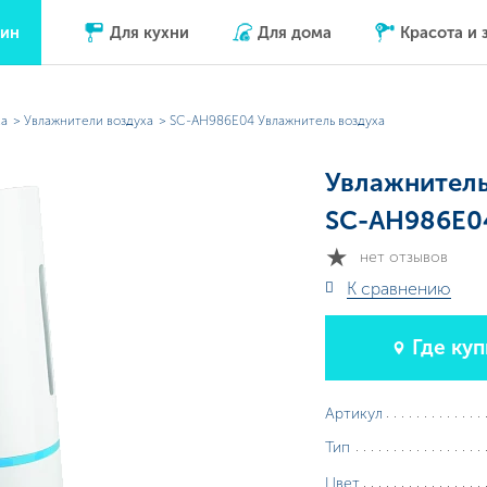
зин
Для кухни
Для дома
Красота и 
ха
Увлажнители воздуха
SC-AH986E04 Увлажнитель воздуха
Увлажнитель
SC-AH986E0
нет отзывов
К сравнению
Где куп
Артикул
Тип
Цвет