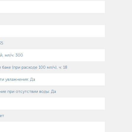
35
й, мл/ч
:
300
баке (при расходе 100 мл/ч), ч
:
18
ти увлажнения
:
Да
ие при отсутствии воды
:
Да
ет