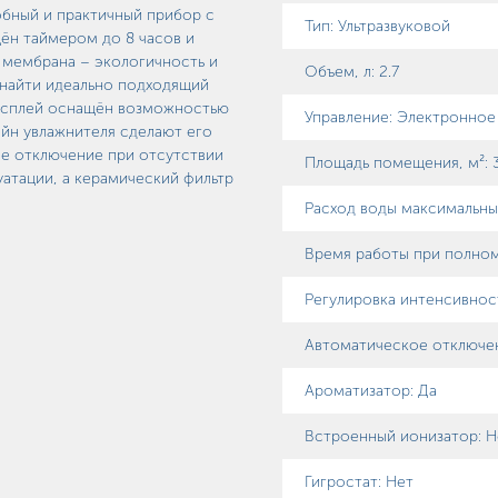
обный и практичный прибор с
Тип
:
Ультразвуковой
ён таймером до 8 часов и
 мембрана – экологичность и
Объем, л
:
2.7
 найти идеально подходящий
дисплей оснащён возможностью
Управление
:
Электронное
йн увлажнителя сделают его
е отключение при отсутствии
Площадь помещения, м²
:
атации, а керамический фильтр
Расход воды максимальны
Время работы при полном 
Регулировка интенсивнос
Автоматическое отключен
Ароматизатор
:
Да
Встроенный ионизатор
:
Н
Гигростат
:
Нет