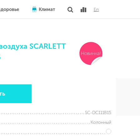
здоровье
Климат
En
воздуха SCARLETT
Новинка!
5
ть
SC-DC111B15
Колонный