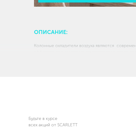
ОПИСАНИЕ:
Колонные охладители воздуха являются совреме
эффективного снижения температуры в помещени
обеспечивают быстрое и равномерное охлаждени
вентилятору и продуманной вертикальной констр
циркулировать прохладным потоком по всему прос
оснащаются несколькими режимами работы и фу
интенсивности обдува.
Колонные охладители воздуха - отличный выбор 
микроклимата в жилых и офисных помещениях в ж
Будьте в курсе
всех акций от SCARLETT