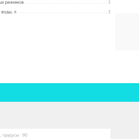
3
ых режимов
3
 воды, л
я
, градусы
:
90