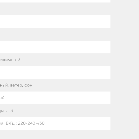
режимов
:
3
ный, ветер, сон
ый
ы, л
:
3
я, В/Гц
:
220-240~/50