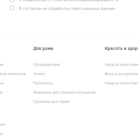
Я согласен на обработку персональных данных
Для дома
Красота и здо
ов
Отпариватели
Уход за волосам
ячих напитков
Утюги
Весы в ассортим
ры
Пылесосы
Уход за полостью
щи
Машинки для стрижки катышков
Сушилки для обуви
кие
ха