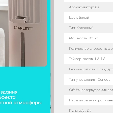
Ароматизатор
:
Да
Цвет
:
Белый
Тип
:
Колонный
Мощность, Вт
:
75
Количество скоростных 
Таймер, часов
:
1,2,4,8
Режимы работы
:
Стандарт
Тип управления
:
Сенсорн
Объём резервуара для вод
Параметры электропитани
Пульт д/у
:
Да