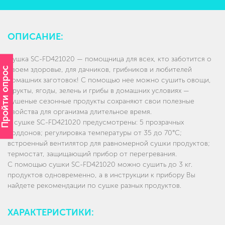
ОПИСАНИЕ:
Сушка SC-FD421020 — помощница для всех, кто заботится о
Пройти опрос
своем здоровье, для дачников, грибников и любителей
домашних заготовок! С помощью нее можно сушить овощи,
фрукты, ягоды, зелень и грибы в домашних условиях —
сушеные сезонные продукты сохраняют свои полезные
свойства для организма длительное время.
В сушке SC-FD421020 предусмотрены: 5 прозрачных
поддонов; регулировка температуры от 35 до 70°С;
встроенный вентилятор для равномерной сушки продуктов;
термостат, защищающий прибор от перегревания.
С помощью сушки SC-FD421020 можно сушить до 3 кг.
продуктов одновременно, а в инструкции к прибору Вы
найдете рекомендации по сушке разных продуктов.
ХАРАКТЕРИСТИКИ: