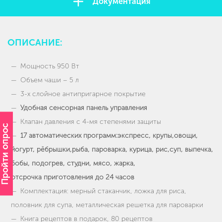
Документация
ОПИСАНИЕ:
Мощность 950 Вт
Объем чаши – 5 л
3-х слойное антипригарное покрытие
Удобная сенсорная панель управления
Клапан давления с 4-мя степенями защиты
Пройти опрос
17 автоматических программ:экспресс, крупы,овощи,
йогурт, рёбрышки,рыба, пароварка, курица, рис,суп, выпечка,
бобы, подогрев, студни, мясо, жарка,
отсрочка приготовления до 24 часов
Комплектация: мерный стаканчик, ложка для риса,
половник для супа, металлическая решетка для пароварки
Книга рецептов в подарок, 80 рецептов