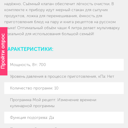
надёжно. Съёмный клапан обеспечит лёгкость очистки. В
комплекте к прибору идут мерный стакан для сыпучих
продуктов, ложка для перемешивания, ёмкость для
приготовления блюд на пару и книга рецептов на русском
языке! Оптимальный объём чаши 4 литра делает мультиварку
идеальной для использования большой семьёй!
Пройти опрос
ХАРАКТЕРИСТИКИ:
Мощность, Вт
:
700
Уровень давления в процессе приготовления, кПа
:
Нет
Количество программ
:
10
Программа Мой рецепт
:
Изменение времени
кулинарной программы
Функция подогрева
:
Да