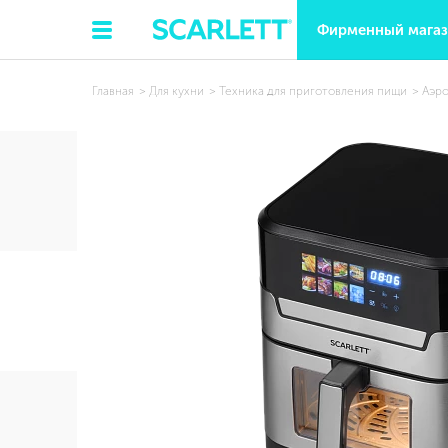
Фирменный мага
Главная
Для кухни
Техника для приготовления пищи
Аэро