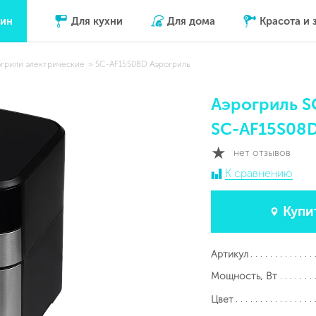
зин
Для кухни
Для дома
Красота и 
грили электрические
SC-AF15S08D Аэрогриль
Аэрогриль 
SC-AF15S08
нет отзывов
К сравнению
Купи
Артикул
Мощность, Вт
Цвет