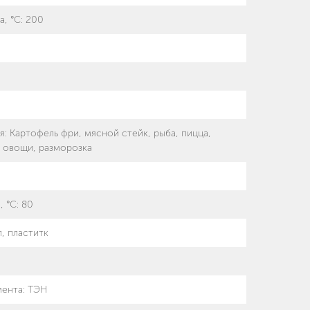
а, °С
:
200
я
:
Картофель фри, мясной стейк, рыба, пицца,
и овощи, разморозка
, °С
:
80
, пластитк
мента
:
ТЭН