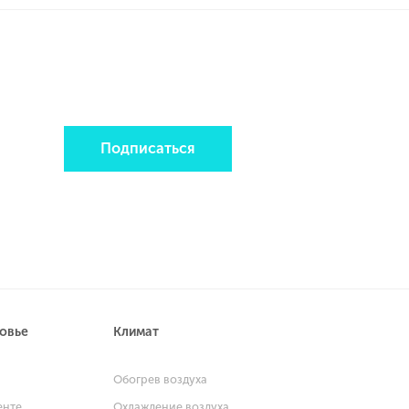
Подписаться
ровье
Климат
и
Обогрев воздуха
енте
Охлаждение воздуха