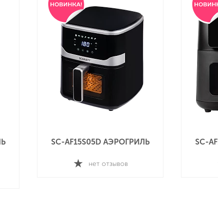
ЛЬ
SC-AF15S05D АЭРОГРИЛЬ
SC-A
нет отзывов