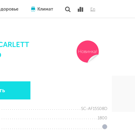
здоровье
Климат
En
SCARLETT
Новинка!
D
ть
SC-AF15S08D
1800