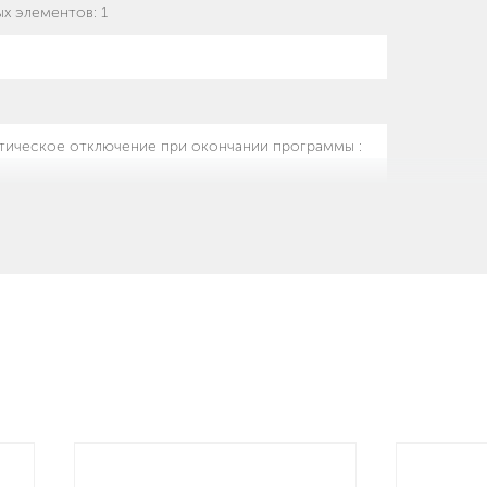
ых элементов
:
1
атическое отключение при окончании программы
: