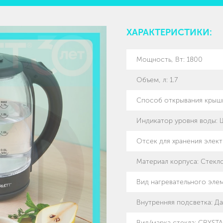
ХАРАКТЕРИСТИКИ:
Мощность, Вт
:
1800
Объем, л
:
1.7
Способ открывания крыш
Индикатор уровня воды
:
Отсек для хранения элек
Материал корпуса
:
Стекл
Вид нагревательного эле
Внутренняя подсветка
:
Да
Вид/марка стекла
:
CRYSTA