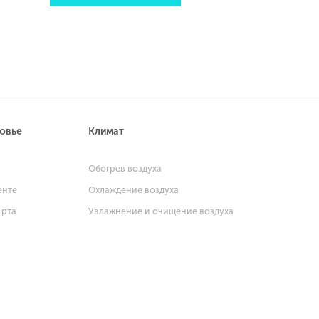
ровье
Климат
и
Обогрев воздуха
енте
Охлаждение воздуха
 рта
Увлажнение и очищение воздуха