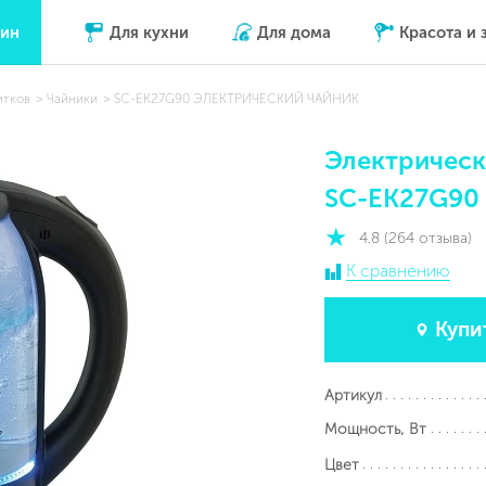
зин
Для кухни
Для дома
Красота и 
итков
Чайники
SC-EK27G90 ЭЛЕКТРИЧЕСКИЙ ЧАЙНИК
Электрическ
SC-EK27G90
4.8 (264 отзыва)
К сравнению
Купи
Артикул
Мощность, Вт
Цвет