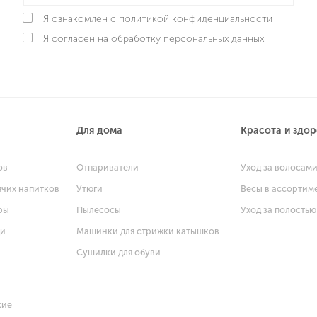
Я ознакомлен с политикой конфиденциальности
Я согласен на обработку персональных данных
Для дома
Красота и здо
ов
Отпариватели
Уход за волосам
ячих напитков
Утюги
Весы в ассортим
ры
Пылесосы
Уход за полостью
щи
Машинки для стрижки катышков
Сушилки для обуви
кие