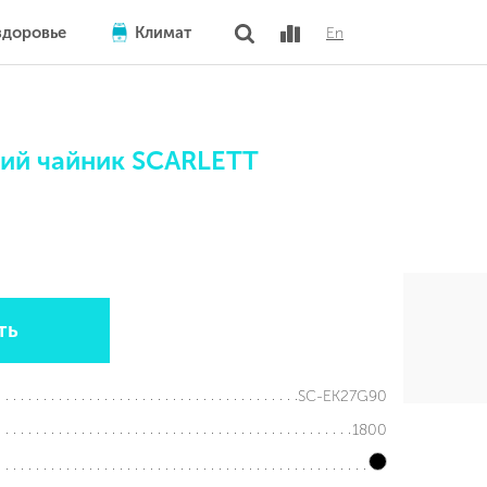
здоровье
Климат
En
ий чайник SCARLETT
ть
SC-EK27G90
1800