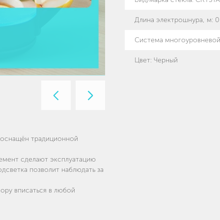
Длина электрошнура, м
:
0
Система многоуровневой
Цвет
:
Черный
Предыдущий
Следующий
слайд
слайд
л оснащён традиционной
лемент сделают эксплуатацию
дсветка позволит наблюдать за
ору вписаться в любой