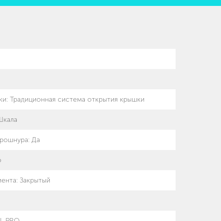
ки
:
Традиционная система открытия крышки
Шкала
трошнура
:
Да
о
мента
:
Закрытый
L PRO