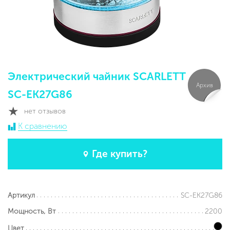
Электрический чайник SCARLETT
Архив
SC-EK27G86
нет отзывов
К сравнению
Где купить?
SC-EK27G86
Артикул
2200
Мощность, Вт
Цвет