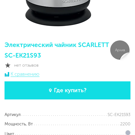
Электрический чайник SCARLETT
Архив
SC-EK21S93
нет отзывов
К сравнению
Где купить?
SC-EK21S93
Артикул
2200
Мощность, Вт
Цвет