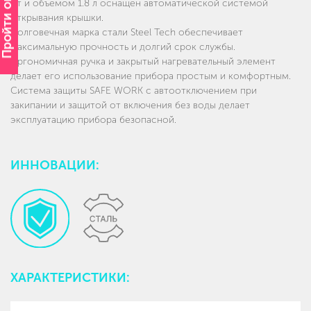
Пройти опрос
Вт и объемом 1.8 л оснащён автоматической системой
открывания крышки.
Долговечная марка стали Steel Tech обеспечивает
максимальную прочность и долгий срок службы.
Эргономичная ручка и закрытый нагревательный элемент
делает его использование прибора простым и комфортным.
Система защиты SAFE WORK с автоотключением при
закипании и защитой от включения без воды делает
эксплуатацию прибора безопасной.
ИННОВАЦИИ:
ХАРАКТЕРИСТИКИ: