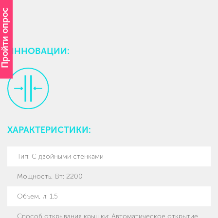
Пройти опрос
ИННОВАЦИИ:
ХАРАКТЕРИСТИКИ:
Тип
:
С двойными стенками
Мощность, Вт
:
2200
Объем, л
:
1.5
Способ открывания крышки
:
Автоматическое открытие