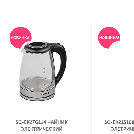
SC-EK21S108 ЧАЙНИК
SC-E
ЭЛЕТРИЧЕСКИЙ
ЭЛ