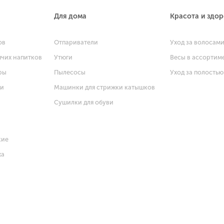
Для дома
Красота и здо
ов
Отпариватели
Уход за волосам
ячих напитков
Утюги
Весы в ассортим
ры
Пылесосы
Уход за полостью
щи
Машинки для стрижки катышков
Сушилки для обуви
кие
ха