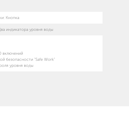
ки
:
Кнопка
Два индикатора уровня воды
00 включений
ой безопасности "Safe Work"
роля уровня воды