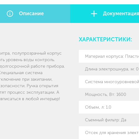
Описание
Документаци
ХАРАКТЕРИСТИКИ:
литра, полупрозрачный корпус
Материал корпуса
:
Пласт
ь уровень воды контроль.
 долгосрочной работе прибора.
Длина электрошнура, м
:
0
Специальная система
тключение при закипании,
Система многоуровневой
езопасности. Ручка открытия
тят процесс эксплуатации. А
Мощность, Вт
:
1600
вписаться в любой интерьер!
Объем, л
:
1.0
Съемный фильтр
:
Да
Отсек для хранения элек