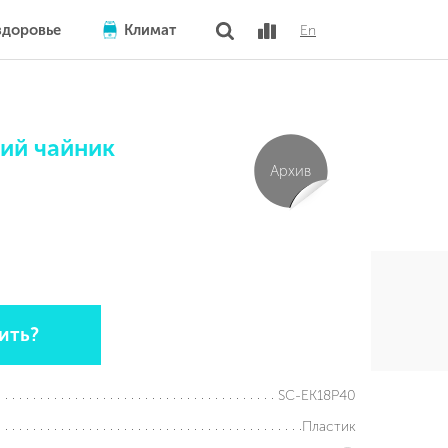
здоровье
Климат
En
ий чайник
Архив
ить?
SC-EK18P40
Пластик