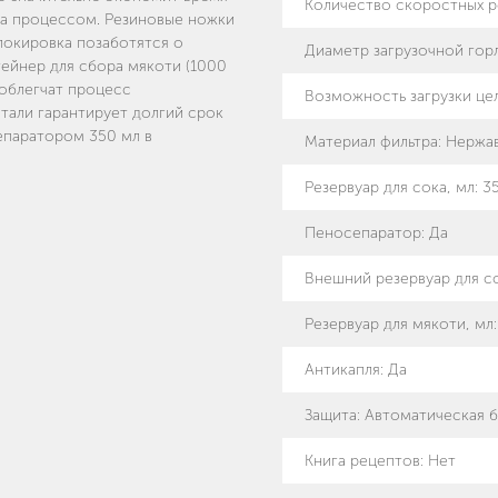
Количество скоростных 
за процессом. Резиновые ножки
локировка позаботятся о
Диаметр загрузочной гор
ейнер для сбора мякоти (1000
 облегчат процесс
Возможность загрузки це
тали гарантирует долгий срок
епаратором 350 мл в
Материал фильтра
:
Нержав
Резервуар для сока, мл
:
3
Пеносепаратор
:
Да
Внешний резервуар для с
Резервуар для мякоти, мл
Антикапля
:
Да
Защита
:
Автоматическая б
Книга рецептов
:
Нет