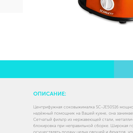
ОПИСАНИЕ:
Центрифужная соковыжималка SC-JE50S16 мощно
надёжный помощник на Вашей кухне, она занимает
Сетчатый фильтр из нержавеющей стали, металли
блокировка при неправильной сборке. Широкая г
осуществлять подачу целых овощей и фруктов, ч