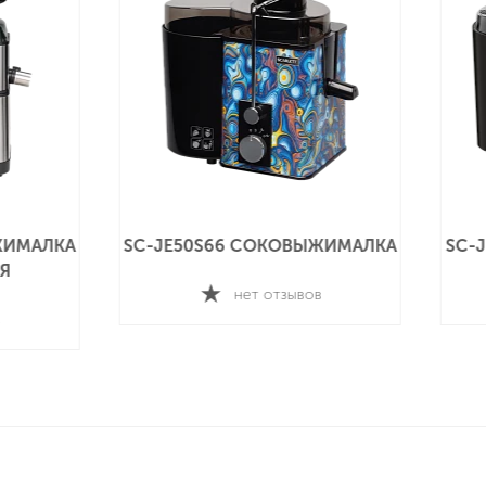
АЛКА
SC-JE50S67 СОКОВЫЖИМАЛКА
SC-JE5
Ц
нет отзывов