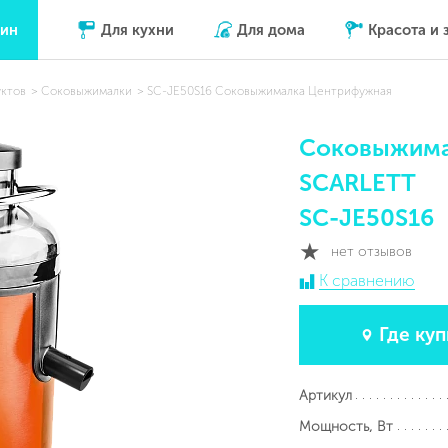
зин
Для кухни
Для дома
Красота и 
уктов
Соковыжималки
SC-JE50S16 Соковыжималка Центрифужная
Соковыжима
SCARLETT
SC-JE50S16
нет отзывов
К сравнению
Где куп
Артикул
Мощность, Вт