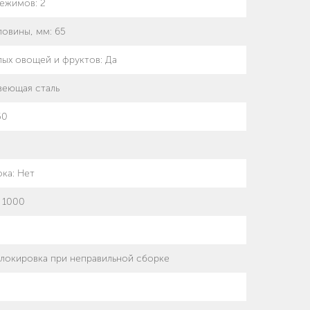
режимов
:
2
ловины, мм
:
65
лых овощей и фруктов
:
Да
еющая сталь
50
ока
:
Нет
:
1000
локировка при неправильной сборке