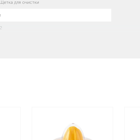
Щетка для очистки
л
.2
мпактный размер