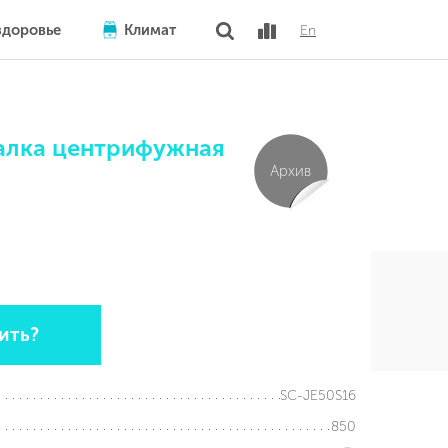
здоровье
Климат
En
лка центрифужная
Архив
ить?
SC-JE50S16
850