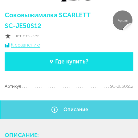
Соковыжималка SCARLETT
Архив
SC-JE50S12
нет отзывов
К сравнению
Где купить?
SC-JE50S12
Артикул
Описание
ОПИСАНИЕ: