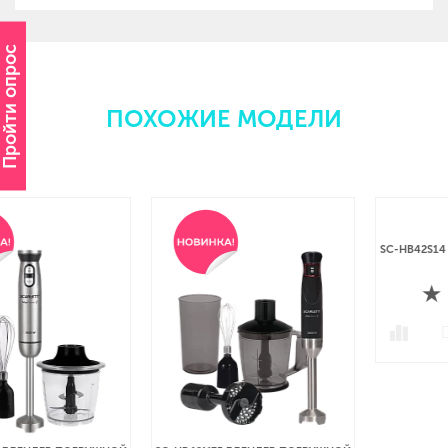
Пройти опрос
ПОХОЖИЕ МОДЕЛИ
SC-HB42S14 БЛЕНДЕР ПОГРУЖНО
нет отзывов
ПОДРОБНЕЕ