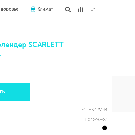
здоровье
Климат
En
блендер SCARLETT
4
ть
SC-HB42M44
Погружной