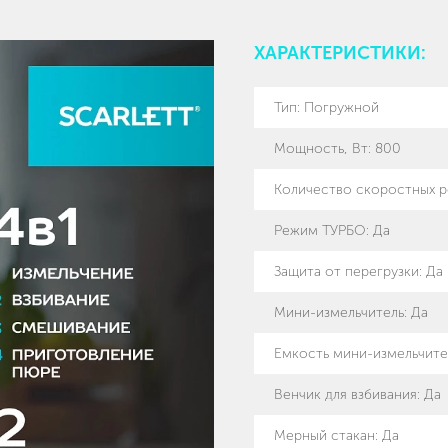
ХАРАКТЕРИСТИКИ:
Тип
:
Погружной
Мощность, Вт
:
800
Количество скоростных 
Режим ТУРБО
:
Да
Защита от перегрузки
:
Да
Мини-измельчитель
:
Да
Емкость мини-измельчител
Венчик для взбивания
:
Да
Мерный стакан
:
Да