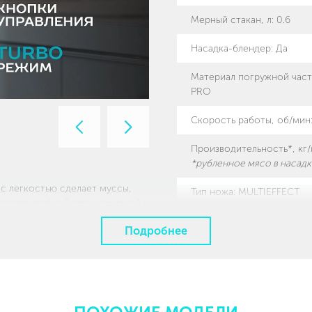
Мерный стакан, л
:
0.6
Насадка-блендер
:
Да
Материал погружной част
PRO
Скорость работы, об/мин
Предыдущий
Следующий
слайд
слайд
Производительность*, кг
*рубленное мясо в насад
с легкостью сделает муссы,
Тип ножа
:
MULTIEFFECT
агодаря удобной эргономичной
ощью металлического венчика
Мойка в посудомоечной 
Подробнее
ать сливки или воздушный крем
часть), мини-измельчител
го пюре позволит приготовить
з труда справится с мясом,
Дополнительные насадки
ная часть устройства выполнена
тлично подходит для
Длина электрошнура, м
:
1
льный нож MULTIEFFECT с двумя