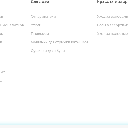
Для дома
Красота и здо
ов
Отпариватели
Уход за волосам
ячих напитков
Утюги
Весы в ассортим
ры
Пылесосы
Уход за полостью
щи
Машинки для стрижки катышков
Сушилки для обуви
кие
ха