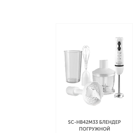
укороченными лезвиями специально создан для 
продуктов. С блендером SC-HB42M44 ингредиент
равномерно. Для твёрдых сортов сыров, льда и о
Turbo режим.
ИННОВАЦИИ:
SC-HB42M33 БЛЕНДЕР
ПОГРУЖНОЙ