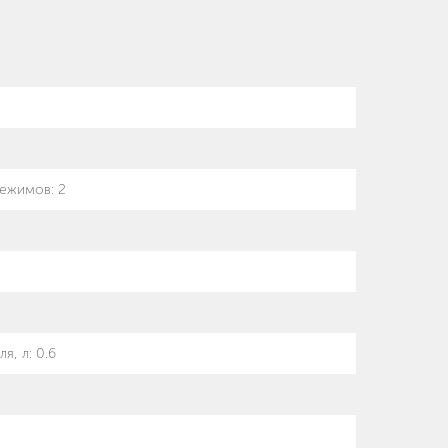
режимов
:
2
я, л
:
0.6