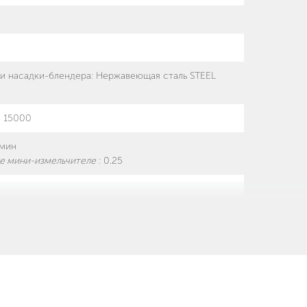
и насадки-блендера
:
Нержавеющая сталь STEEL
:
15000
/мин
ке мини-измельчителе
:
0.25
машине
:
Мерный стакан, венчик (металлическая
ь без крышки
:
Для картофельного пюре
.2