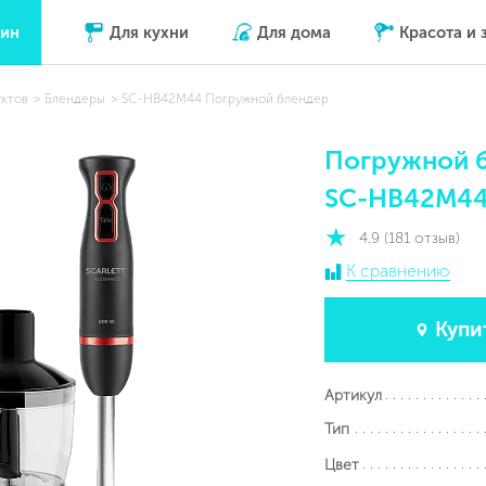
зин
Для кухни
Для дома
Красота и 
уктов
Блендеры
SC-HB42M44 Погружной блендер
Погружной 
SC-HB42M4
4.9 (181 отзыв)
К сравнению
Купи
Артикул
Тип
Цвет