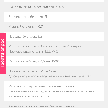
Емкость мини-измельчителя, л
:
0.5
Венчик для взбивания
:
Да
Мерный стакан, л
:
0.7
Насадка-блендер
:
Да
Пройти опрос
Материал погружной части насадки-блендера
:
Нержавеющая сталь STEEL PRO
Скорость работы, об/мин
:
15000
Производительность*, кг/мин
*рубленное мясо в насадке мини-измельчителе
:
0.3
Мойка в посудомоечной машине
:
Венчик
(металлическая часть),нож мини-измельчителя, мини-
измельчитель без крышки
Аксессуары в комплекте
:
Мерный стакан