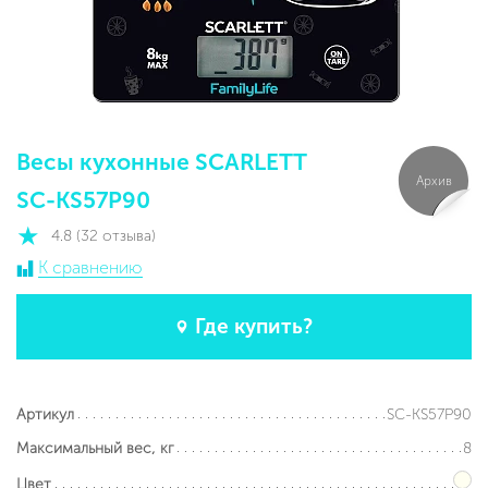
Весы кухонные SCARLETT
Архив
SC-KS57P90
4.8 (32 отзыва)
К сравнению
Где купить?
SC-KS57P90
Артикул
8
Максимальный вес, кг
Цвет