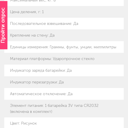
Максимальный вес, кг
:
8
Пройти опрос
Цена деления, г
:
1
Последовательное взвешивание
:
Да
Крепление на стену
:
Да
Единицы измерения
:
Граммы, фунты, унции, миллилитры
Материал платформы
:
Ударопрочное стекло
Индикатор заряда батарейки
:
Да
Индикатор перезагрузки
:
Да
Автоматическое отключение
:
Да
Элемент питания
:
1 батарейка 3V типа CR2032
(включена в комплект)
Цвет: Рисунок