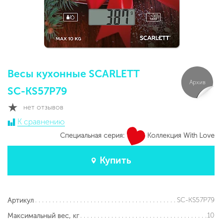
Весы кухонные SCARLETT
Архив
SC-KS57P79
нет отзывов
К сравнению
Специальная серия:
Коллекция With Love
Купить
SC-KS57P79
Артикул
10
Максимальный вес, кг