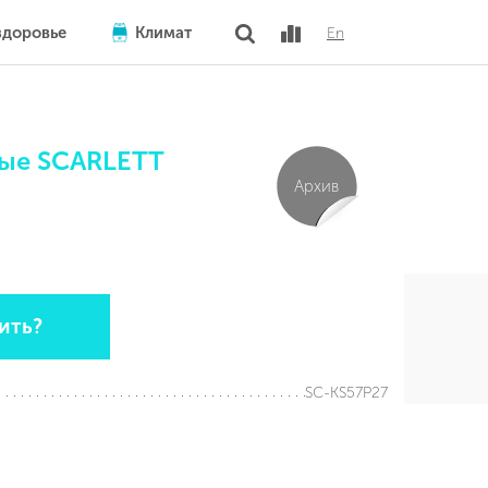
здоровье
Климат
En
ные SCARLETT
Архив
ить?
SC-KS57P27