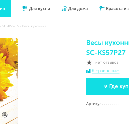
зин
Для кухни
Для дома
Красота и 
SC-KS57P27 Весы кухонные
Весы кухон
SC-KS57P27
нет отзывов
К сравнению
Где куп
Артикул