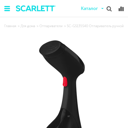
Каталог
Главная
Для дома
Отпариватели
SC-GS135S40 Отпариватель ручной