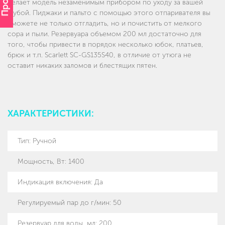
делает модель незаменимым прибором по уходу за вашей
шубой. Пиджаки и пальто с помощью этого отпаривателя вы
сможете не только отгладить, но и почистить от мелкого
сора и пыли. Резервуара объемом 200 мл достаточно для
того, чтобы привести в порядок несколько юбок, платьев,
брюк и т.п. Scarlett SC-GS135S40, в отличие от утюга не
оставит никаких заломов и блестящих пятен.
ХАРАКТЕРИСТИКИ:
Тип
:
Ручной
Мощность, Вт
:
1400
Индикация включения
:
Да
Регулируемый пар до г/мин
:
50
Резервуар для воды, мл
:
200