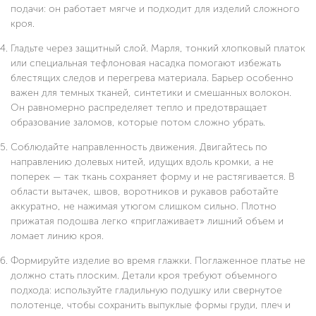
подачи: он работает мягче и подходит для изделий сложного
кроя.
Гладьте через защитный слой. Марля, тонкий хлопковый платок
или специальная тефлоновая насадка помогают избежать
блестящих следов и перегрева материала. Барьер особенно
важен для темных тканей, синтетики и смешанных волокон.
Он равномерно распределяет тепло и предотвращает
образование заломов, которые потом сложно убрать.
Соблюдайте направленность движения. Двигайтесь по
направлению долевых нитей, идущих вдоль кромки, а не
поперек — так ткань сохраняет форму и не растягивается. В
области вытачек, швов, воротников и рукавов работайте
аккуратно, не нажимая утюгом слишком сильно. Плотно
прижатая подошва легко «приглаживает» лишний объем и
ломает линию кроя.
Формируйте изделие во время глажки. Поглаженное платье не
должно стать плоским. Детали кроя требуют объемного
подхода: используйте гладильную подушку или свернутое
полотенце, чтобы сохранить выпуклые формы груди, плеч и