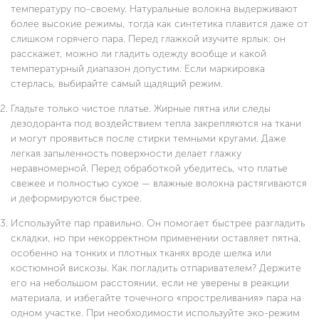
температуру по-своему. Натуральные волокна выдерживают
более высокие режимы, тогда как синтетика плавится даже от
слишком горячего пара. Перед глажкой изучите ярлык: он
расскажет, можно ли гладить одежду вообще и какой
температурный диапазон допустим. Если маркировка
стерлась, выбирайте самый щадящий режим.
Гладьте только чистое платье. Жирные пятна или следы
дезодоранта под воздействием тепла закрепляются на ткани
и могут проявиться после стирки темными кругами. Даже
легкая запыленность поверхности делает глажку
неравномерной. Перед обработкой убедитесь, что платье
свежее и полностью сухое — влажные волокна растягиваются
и деформируются быстрее.
Используйте пар правильно. Он помогает быстрее разгладить
складки, но при некорректном применении оставляет пятна,
особенно на тонких и плотных тканях вроде шелка или
костюмной вискозы. Как погладить отпаривателем? Держите
его на небольшом расстоянии, если не уверены в реакции
материала, и избегайте точечного «простреливания» пара на
одном участке. При необходимости используйте эко-режим