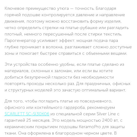
Ключевое преимущество утюга — точность. Благодаря
горячей подошве контролируется давление и направление
движения, поэтому можно восстановить форму изделия,
четко определить стрелки на платье-рубашке или разгладить
плотный, немного пересушенный после стирки текстиль.
Парогенератор усиливает эффект: мощная подача пара
глубже проникает в волокна, разглаживает сложно доступные
зоны и помогает быстрее справиться с объемными вещами.
Эти устройства особенно удобны, если платье сделано из
материалов, склонных к заломам, или если вы хотите
добиться безупречной гладкости без необходимости
повторять проходы несколько раз. Для праздничных, офисных
и структурных моделей это зачастую оптимальный вариант.
Для того, чтобы погладить платье из повседневного,
офисного или коктейльного гардероба, рекомендуем
SCARLETT SC-SI30K06
из специальной серии Silver Line с
гарантией 25 месяцев. Это модель мощностью 2400 вт, с
керамическим покрытием подошвы KeramoPro для защиты
ткани. Она оформлена в благородном черном цвете. В