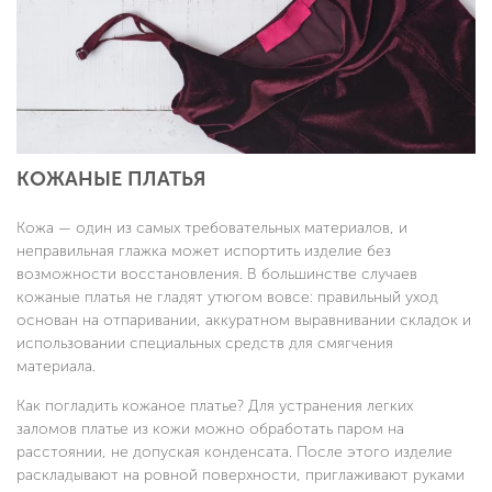
КОЖАНЫЕ ПЛАТЬЯ
Кожа — один из самых требовательных материалов, и
неправильная глажка может испортить изделие без
возможности восстановления. В большинстве случаев
кожаные платья не гладят утюгом вовсе: правильный уход
основан на отпаривании, аккуратном выравнивании складок и
использовании специальных средств для смягчения
материала.
Как погладить кожаное платье? Для устранения легких
заломов платье из кожи можно обработать паром на
расстоянии, не допуская конденсата. После этого изделие
раскладывают на ровной поверхности, приглаживают руками