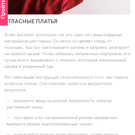
Пройти опрос
АТЛАСНЫЕ ПЛАТЬЯ
Атлас выглядит роскошно, но это один из самых коварных
материалов для глажки. Он легко оставляет следы от
подошвы, быстро «запоминает» заломы и капризно реагирует
на прямой нагрев. Чтобы избежать неприятных сюрпризов, его
лучше всего выравнивать с изнанки, используя минимальный
нагрев и умеренный пар.
Вот небольшая инструкция относительного того, как гладить
атласное платье. Она поможет добиться аккуратного
результата:
разложите вещь на ровной поверхности, избегая
растяжения ткани;
поставьте утюг на минимальный режим нагрева или
выберите режим «шелк/деликатные ткани»;
используйте тонкую ткань-прокладку, чтобы закрыть