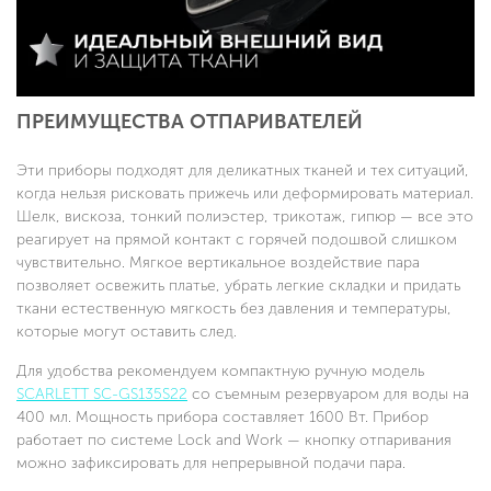
ПРЕИМУЩЕСТВА ОТПАРИВАТЕЛЕЙ
Эти приборы подходят для деликатных тканей и тех ситуаций,
когда нельзя рисковать прижечь или деформировать материал.
Шелк, вискоза, тонкий полиэстер, трикотаж, гипюр — все это
реагирует на прямой контакт с горячей подошвой слишком
чувствительно. Мягкое вертикальное воздействие пара
позволяет освежить платье, убрать легкие складки и придать
ткани естественную мягкость без давления и температуры,
которые могут оставить след.
Для удобства рекомендуем компактную ручную модель
SCARLETT SC-GS135S22
со съемным резервуаром для воды на
400 мл. Мощность прибора составляет 1600 Вт. Прибор
работает по системе Lock and Work — кнопку отпаривания
можно зафиксировать для непрерывной подачи пара.