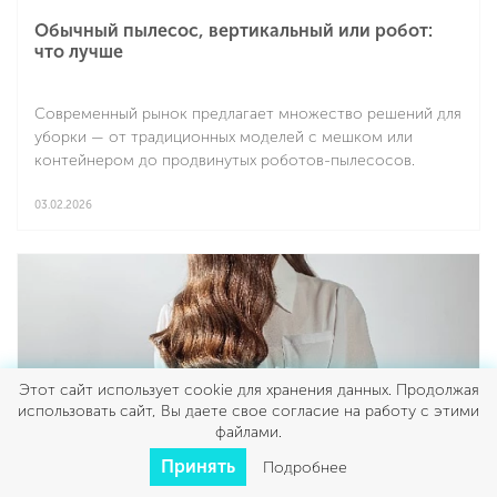
Обычный пылесос, вертикальный или робот:
что лучше
Современный рынок предлагает множество решений для
уборки — от традиционных моделей с мешком или
контейнером до продвинутых роботов-пылесосов.
Каждый из этих вариантов хорош, но для разных
сценариев использования: одни справляются с глубоким
03.02.2026
очищением ковров и крупным мусором, другие
Подробнее
рекомендованы для быстрой ежедневной уборки, а
третьи берут на себя рутинную работу без участия
пользователя. Прежде чем выбрать и решить, что лучше
купить — обычный, вертикальный пылесос или робот-
пылесос, стоит понять особенности каждого типа,
реальные потребности вашего дома и образа жизни —
Этот сайт использует cookie для хранения данных. Продолжая
тогда решение будет эффективным и максимально
использовать сайт, Вы даете свое согласие на работу с этими
комфортным.
файлами.
Принять
Подробнее
Красота и здоровье