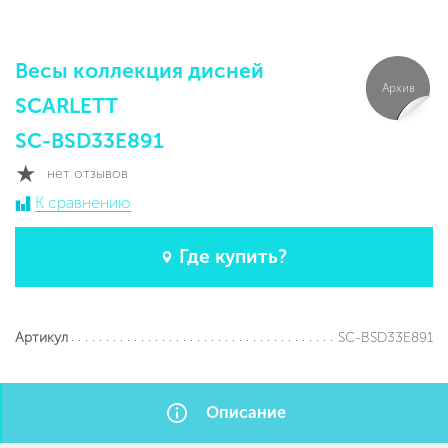
Весы коллекция дисней
Архив
SCARLETT
SC-BSD33E891
нет отзывов
К сравнению
Где купить?
SC-BSD33E891
Артикул
Описание