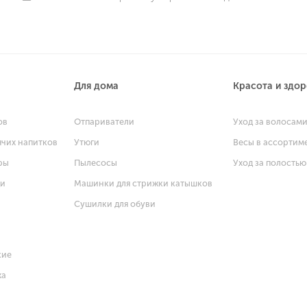
Для дома
Красота и здо
ов
Отпариватели
Уход за волосам
ячих напитков
Утюги
Весы в ассортим
ры
Пылесосы
Уход за полостью
щи
Машинки для стрижки катышков
Сушилки для обуви
кие
ха