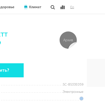
здоровье
Климат
En
ETT
Архив
9
ить?
SC-BS33E059
Электронные