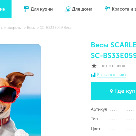
зин
Для кухни
Для дома
Красота и 
ты и здоровья
Весы
SC-BS33E059 Весы
Весы SCARL
SC-BS33E05
нет отзывов
К сравнению
Где куп
Артикул
Тип
Цвет