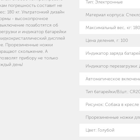
Тип
:
Электронные
икам погрешность составит не
с: 180 кг. Ультратонкий дизайн
Материал корпуса
:
Стекл
формы - высокопрочное
 выключение позаботятся об
Максимальный вес, кг
:
18
регрузки и индикатор батарейки
жидкокристаллический дисплей
Цена деления, г
:
100
ее. Прорезиненные ножки
вращают скольжение. А
Индикатор заряда батаре
позволят прибору не только
аждый день!
Индикатор перезагрузки
:
Автоматическое включен
Тип батарейки/B/шт.
:
CR20
Рисунок
:
Собака в кресле
Прорезиненные ножки дл
Цвет: Голубой