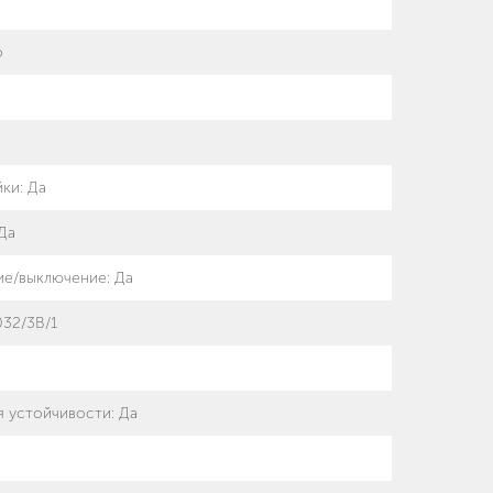
о
0
йки
:
Да
Да
ие/выключение
:
Да
32/3B/1
я устойчивости
:
Да