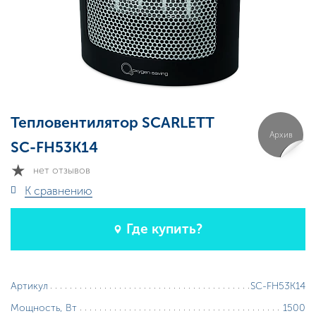
Тепловентилятор SCARLETT
Архив
SC-FH53K14
нет отзывов
К сравнению
Где купить?
SC-FH53K14
Артикул
1500
Мощность, Вт