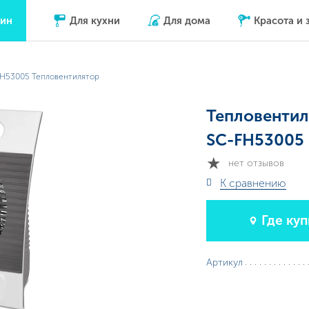
зин
Для кухни
Для дома
Красота и 
H53005 Тепловентилятор
Тепловенти
SC-FH53005
нет отзывов
К сравнению
Где куп
Артикул