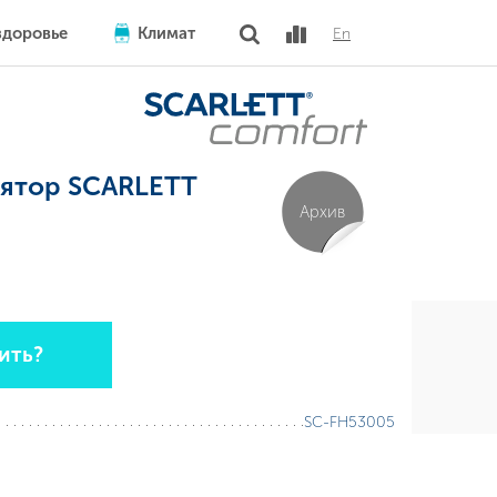
здоровье
Климат
En
лятор SCARLETT
Архив
ить?
SC-FH53005