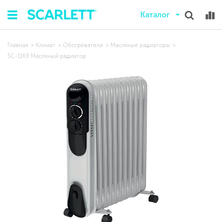
Каталог
Главная
Климат
Обогреватели
Масляные радиаторы
SC-1169 Масляный радиатор