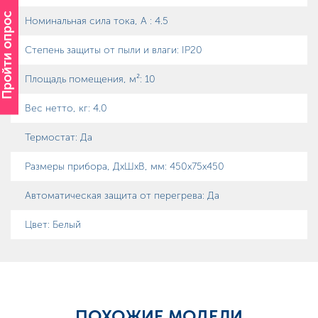
Пройти опрос
Номинальная сила тока, А
:
4.5
Степень защиты от пыли и влаги
:
IP20
Площадь помещения, м²
:
10
Вес нетто, кг
:
4.0
Термостат
:
Да
Размеры прибора, ДхШхВ, мм
:
450х75х450
Автоматическая защита от перегрева
:
Да
Цвет: Белый
ПОХОЖИЕ МОДЕЛИ