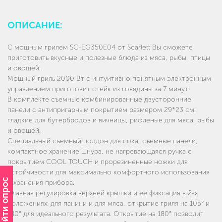
ОПИСАНИЕ:
С мощным грилем SC-EG350E04 от Scarlett Вы сможете
приготовить вкусные и полезные блюда из мяса, рыбы, птицы
и овощей.
Мощный гриль 2000 Вт с интуитивно понятным электронным
управлением приготовит стейк из говядины за 7 минут!
В комплекте съемные комбинированные двусторонние
панели с антипригарным покрытием размером 29*23 см:
гладкие для бутербродов и яичницы, рифленые для мяса, рыбы
и овощей.
Специальный съемный поддон для сока, съемные панели,
компактное хранение шнура, не нагревающаяся ручка с
покрытием COOL TOUCH и прорезиненные ножки для
устойчивости для максимально комфортного использования
Пройти опрос
и хранения прибора.
Плавная регулировка верхней крышки и ее фиксация в 2-х
положениях: для панини и для мяса, открытие гриля на 105° и
180° для идеального результата. Открытие на 180° позволит