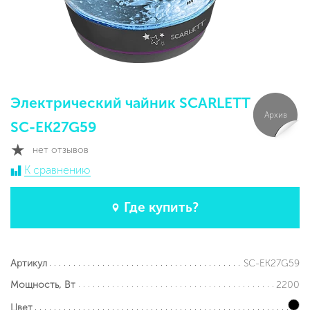
Электрический чайник SCARLETT
Архив
SC-EK27G59
нет отзывов
К сравнению
Где купить?
SC-EK27G59
Артикул
2200
Мощность, Вт
Цвет