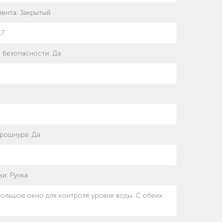
мента
:
Закрытый
.7
 безопасности
:
Да
трошнура
:
Да
ки
:
Ручка
Большое окно для контроля уровня воды. С обеих