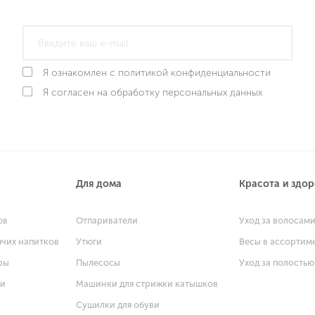
Я ознакомлен с политикой конфиденциальности
Я согласен на обработку персональных данных
Для дома
Красота и здо
ов
Отпариватели
Уход за волосам
ячих напитков
Утюги
Весы в ассортим
ры
Пылесосы
Уход за полостью
щи
Машинки для стрижки катышков
Сушилки для обуви