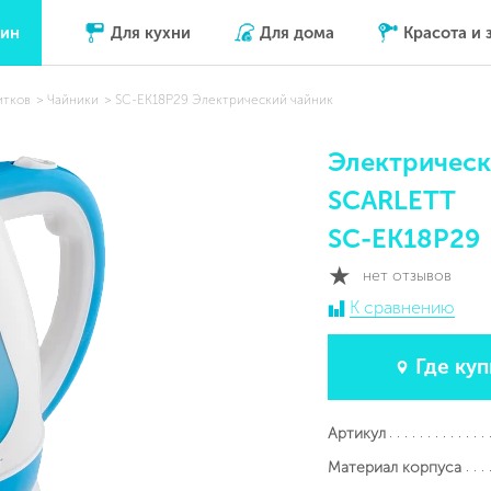
зин
Для кухни
Для дома
Красота и 
итков
Чайники
SC-EK18P29 Электрический чайник
Электрическ
SCARLETT
SC-EK18P29
нет отзывов
К сравнению
Где куп
Артикул
Материал корпуса