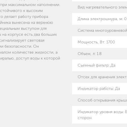
 при максимальном наполнении.
Вид нагревательного эле
устойчивого к высоким
то делает работу прибора
Длина электрошнура, м
:
0
айника вынесена на верхнюю
пециальным выступом для
Система многоуровневой
 на корпусе есть два больших
сигнализирует световая
Мощность, Вт
:
1700
ми безопасности. Он
малом количестве жидкости, а
Объем, л
:
1.8
пиралью, доступ воды к которой
Съемный фильтр
:
Да
Отсек для хранения элек
Индикатор работы
:
Да
Способ открывания крыш
Индикатор уровня воды
:
сторон