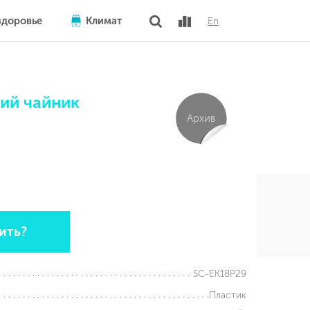
здоровье
Климат
En
ий чайник
Архив
ить?
SC-EK18P29
Пластик