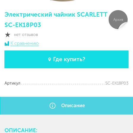
Электрический чайник SCARLETT
Архив
SC-EK18P03
нет отзывов
К сравнению
Где купить?
SC-EK18P03
Артикул
Описание
ОПИСАНИЕ: