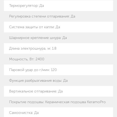
Терморегулятор
:
Да
Регулировка степени отпаривания
:
Да
Система защиты от капли
:
Да
Шарнирное крепление шнура
:
Да
Длина электрошнура, м
:
1.8
Мощность, Вт
:
2400
Паровой удар до г/мин
:
120
Функция разбрызгивания воды
:
Да
Вертикальное отпаривание
:
Да
Покрытие подошвы
:
Керамическая подошва KeramoPro
Самоочистка
:
Да