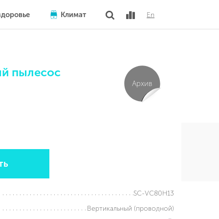
здоровье
Климат
En
ый пылесос
Архив
ть
SC-VC80H13
Вертикальный (проводной)