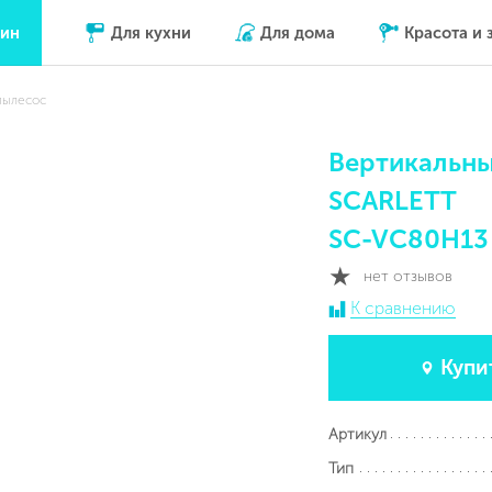
зин
Для кухни
Для дома
Красота и 
пылесос
Вертикальн
SCARLETT
SC-VC80H13
нет отзывов
К сравнению
Купи
Артикул
Тип