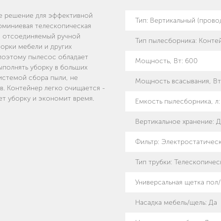
ое решение для эффективной
Тип
:
Вертикальный (прово
люминиевая телескопическая
 а отсоединяемый ручной
Тип пылесборника
:
Конте
орки мебели и других
 поэтому пылесос обладает
Мощность, Вт
:
600
полнять уборку в больших
истемой сбора пыли, не
Мощность всасывания, Вт
. Контейнер легко очищается -
ет уборку и экономит время.
Емкость пылесборника, л
Вертикальное хранение
:
Д
Фильтр
:
Электростатичес
Тип трубки
:
Телескопичес
Универсальная щетка пол
Насадка мебель/щель
:
Да