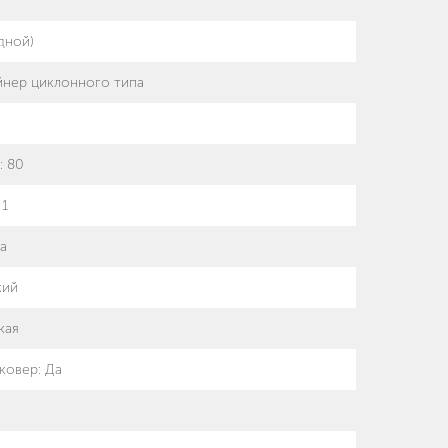
дной)
йнер циклонного типа
:
80
:
1
а
кий
кая
/ковер
:
Да