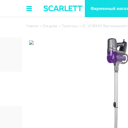
Фирменный мага
Главная
Для дома
Пылесосы
SC-VC80H13 Вертикальный 