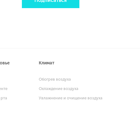
Подписаться
ровье
Климат
и
Обогрев воздуха
енте
Охлаждение воздуха
 рта
Увлажнение и очищение воздуха