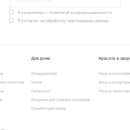
Я ознакомлен с политикой конфиденциальности
Я согласен на обработку персональных данных
Для дома
Красота и здо
ов
Отпариватели
Уход за волосам
ячих напитков
Утюги
Весы в ассортим
ры
Пылесосы
Уход за полостью
щи
Машинки для стрижки катышков
Сушилки для обуви
кие