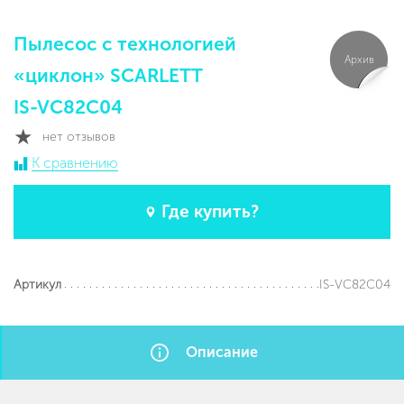
Пылесос с технологией
Архив
«циклон» SCARLETT
IS-VC82C04
нет отзывов
К сравнению
Где купить?
IS-VC82C04
Артикул
Описание